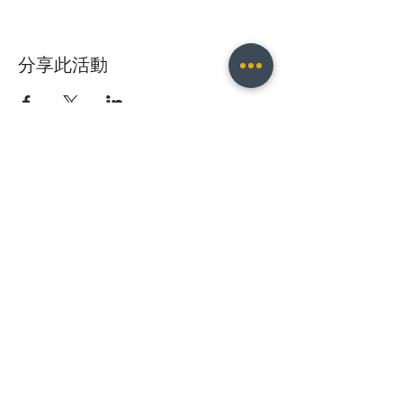
分享此活動
Christopher B. Fischer
christopher.b.fischer@gmail.com
Leipzig, Germany
2025
Do Not Sell My Personal Information
© 2021 Christopher B. Fischer