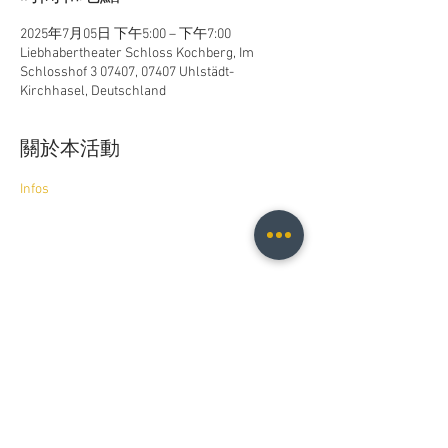
2025年7月05日 下午5:00 – 下午7:00
Liebhabertheater Schloss Kochberg, Im
Schlosshof 3 07407, 07407 Uhlstädt-
Kirchhasel, Deutschland
關於本活動
Infos
分享此活動
Christopher B. Fischer
christopher.b.fischer@gmail.com