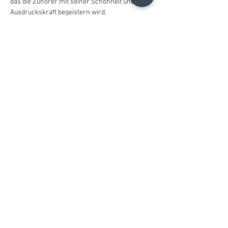
das die Zuhörer mit seiner Schönheit und 
Ausdruckskraft begeistern wird.
分享此活動
Christopher B. Fischer
christopher.b.fischer@gmail.com
Leipzig, Germany
2025
Do Not Sell My Personal Information
© 2021 Christopher B. Fischer