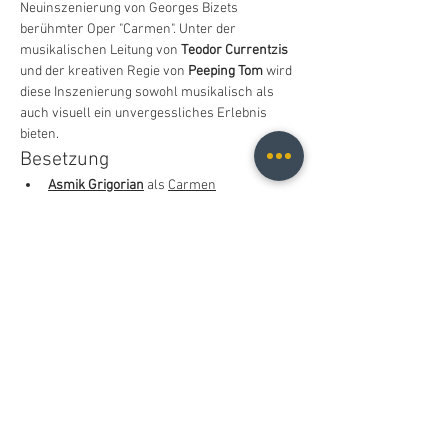
Neuinszenierung von Georges Bizets 
berühmter Oper "Carmen". Unter der 
musikalischen Leitung von 
Teodor Currentzis
und der kreativen Regie von 
Peeping Tom
 wird 
diese Inszenierung sowohl musikalisch als 
auch visuell ein unvergessliches Erlebnis 
bieten.
Besetzung
Asmik Grigorian
 als 
Carmen
Jonathan Tetelman
 als 
Don José
Kristina Mkhitaryan
 als 
Micaëla
顯示更多
分享此活動