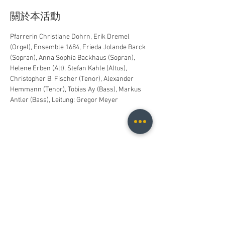
關於本活動
Pfarrerin Christiane Dohrn, Erik Dremel 
(Orgel), Ensemble 1684, Frieda Jolande Barck 
(Sopran), Anna Sophia Backhaus (Sopran), 
Helene Erben (Alt), Stefan Kahle (Altus), 
Christopher B. Fischer (Tenor), Alexander 
Hemmann (Tenor), Tobias Ay (Bass), Markus 
Antler (Bass), Leitung: Gregor Meyer
分享此活動
Christopher B. Fischer
christopher.b.fischer@gmail.com