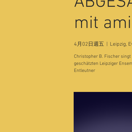
ABGESA
mit ami
4月02日週五
  |  
Leipzig, E
Christopher B. Fischer sing
geschätzten Leipziger Ensem
Entleutner